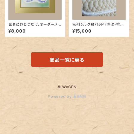
世界にひとつだけ、オーダーメイ
泉州シルク敷パッド (除湿・抗
ド花文字 (色紙サイズ )
菌・消臭シートのオマケつき)
¥8,000
¥15,000
商品一覧に戻る
© WAGEN
Powered by