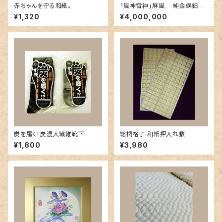
赤ちゃんを守る和紙。
「風神雷神」屏風 純金螺鈿漆
箔緯錦織 無月作
¥1,320
¥4,000,000
炭を履く！炭混入繊維靴下
総桐格子 和紙押入れ敷
¥1,800
¥3,980