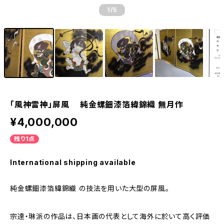
1
/5
「風神雷神」屏風 純金螺鈿漆箔緯錦織 無月作
¥4,000,000
残り1点
International shipping available
純金螺鈿漆箔緯錦織 の技法を用いた大型の屏風。
宗達・琳派の作品は、日本画の代表として海外に於いて高く評価