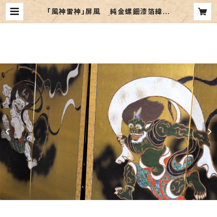
「風神雷神」屏風 純金螺鈿漆箔緯錦
織 無月作 | WAGEN