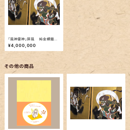
「風神雷神」屏風 純金螺鈿漆
箔緯錦織 無月作
¥4,000,000
その他の商品