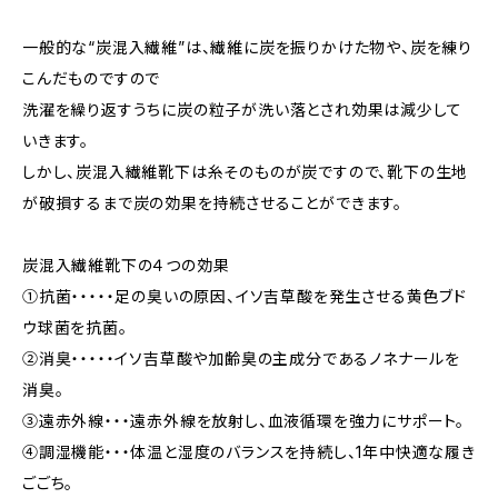
一般的な“炭混入繊維”は、繊維に炭を振りかけた物や、炭を練り
こんだものですので
洗濯を繰り返すうちに炭の粒子が洗い落とされ効果は減少して
いきます。
しかし、炭混入繊維靴下は糸そのものが炭ですので、靴下の生地
が破損するまで炭の効果を持続させることができます。
炭混入繊維靴下の４つの効果
①抗菌・・・・・足の臭いの原因、イソ吉草酸を発生させる黄色ブド
ウ球菌を抗菌。
②消臭・・・・・イソ吉草酸や加齢臭の主成分であるノネナールを
消臭。
③遠赤外線・・・遠赤外線を放射し、血液循環を強力にサポート。
④調湿機能・・・体温と湿度のバランスを持続し、1年中快適な履き
ごごち。