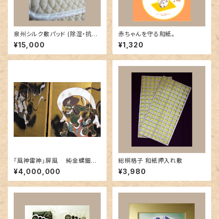
泉州シルク敷パッド (除湿・抗
赤ちゃんを守る和紙。
菌・消臭シートのオマケつき)
¥15,000
¥1,320
「風神雷神」屏風 純金螺鈿漆
総桐格子 和紙押入れ敷
箔緯錦織 無月作
¥4,000,000
¥3,980